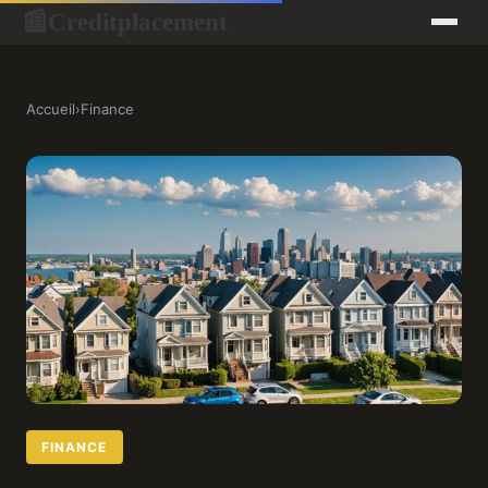
Creditplacement
📰
Accueil
›
Finance
FINANCE