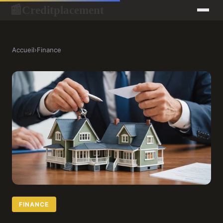
Creditplacement
📰
Accueil
›
Finance
FINANCE